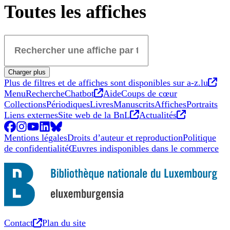
Toutes les affiches
Rechercher une affiche par titre...
Charger plus
Nou
Plus de filtres et de affiches sont disponibles sur a-z.lu
Nouvel onglet
Menu
Recherche
Chatbot
Aide
Coups de cœur
Collections
Périodiques
Livres
Manuscrits
Affiches
Portraits
Nouvel onglet
Nouvel ong
Liens externes
Site web de la BnL
Actualités
Facebook
Nouvel onglet
Instagram
Nouvel onglet
YouTube
Nouvel onglet
LinkedIn
Nouvel onglet
BlueSky
Nouvel onglet
Mentions légales
Droits d’auteur et reproduction
Politique
de confidentialité
Œuvres indisponibles dans le commerce
Nouvel onglet
Contact
Plan du site