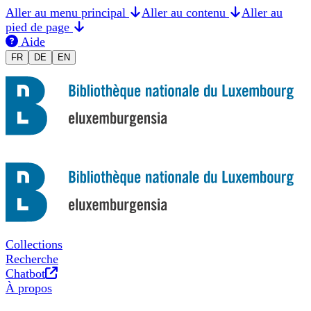
Aller au menu principal
Aller au contenu
Aller au
pied de page
Aide
Changer la langue en Français
Sprache auf Deutsch ändern
Switch to English
FR
DE
EN
Collections
Recherche
Nouvel onglet
Chatbot
À propos