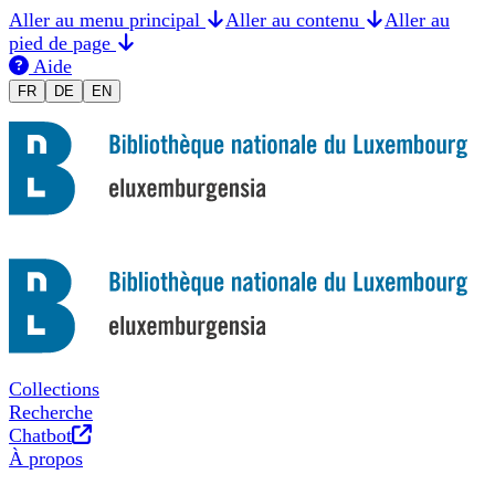
Aller au menu principal
Aller au contenu
Aller au
pied de page
Aide
Changer la langue en Français
Sprache auf Deutsch ändern
Switch to English
FR
DE
EN
Collections
Recherche
Nouvel onglet
Chatbot
À propos