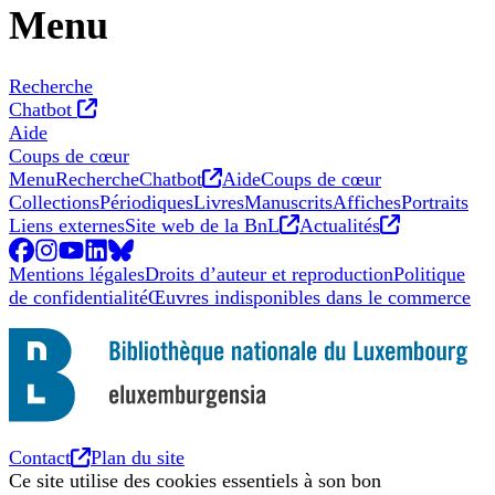
Menu
Recherche
Chatbot
Nouvel onglet
Aide
Coups de cœur
Nouvel onglet
Menu
Recherche
Chatbot
Aide
Coups de cœur
Collections
Périodiques
Livres
Manuscrits
Affiches
Portraits
Nouvel onglet
Nouvel ong
Liens externes
Site web de la BnL
Actualités
Facebook
Nouvel onglet
Instagram
Nouvel onglet
YouTube
Nouvel onglet
LinkedIn
Nouvel onglet
BlueSky
Nouvel onglet
Mentions légales
Droits d’auteur et reproduction
Politique
de confidentialité
Œuvres indisponibles dans le commerce
Nouvel onglet
Contact
Plan du site
Ce site utilise des cookies essentiels à son bon