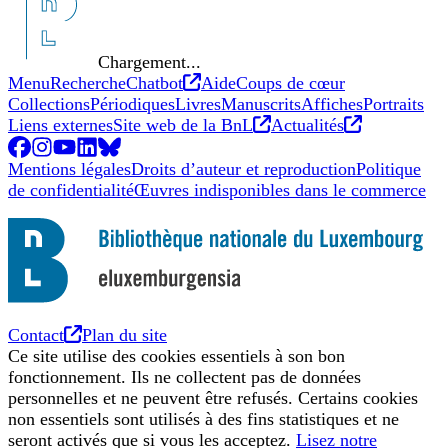
Chargement...
Nouvel onglet
Menu
Recherche
Chatbot
Aide
Coups de cœur
Collections
Périodiques
Livres
Manuscrits
Affiches
Portraits
Nouvel onglet
Nouvel ong
Liens externes
Site web de la BnL
Actualités
Facebook
Nouvel onglet
Instagram
Nouvel onglet
YouTube
Nouvel onglet
LinkedIn
Nouvel onglet
BlueSky
Nouvel onglet
Mentions légales
Droits d’auteur et reproduction
Politique
de confidentialité
Œuvres indisponibles dans le commerce
Nouvel onglet
Contact
Plan du site
Ce site utilise des cookies essentiels à son bon
fonctionnement. Ils ne collectent pas de données
personnelles et ne peuvent être refusés. Certains cookies
non essentiels sont utilisés à des fins statistiques et ne
seront activés que si vous les acceptez.
Lisez notre