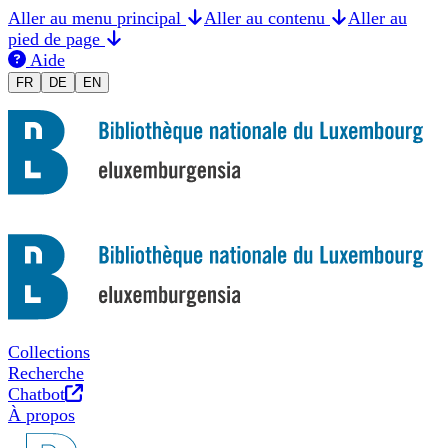
Aller au menu principal
Aller au contenu
Aller au
pied de page
Aide
Changer la langue en Français
Sprache auf Deutsch ändern
Switch to English
FR
DE
EN
Collections
Recherche
Nouvel onglet
Chatbot
À propos