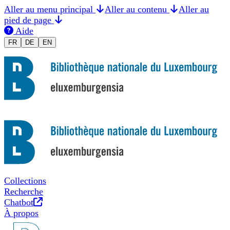
Aller au menu principal
Aller au contenu
Aller au
pied de page
Aide
Changer la langue en Français
Sprache auf Deutsch ändern
Switch to English
FR
DE
EN
Collections
Recherche
Nouvel onglet
Chatbot
À propos