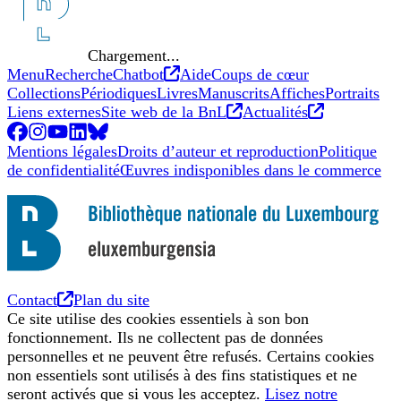
Chargement...
Nouvel onglet
Menu
Recherche
Chatbot
Aide
Coups de cœur
Collections
Périodiques
Livres
Manuscrits
Affiches
Portraits
Nouvel onglet
Nouvel ong
Liens externes
Site web de la BnL
Actualités
Facebook
Nouvel onglet
Instagram
Nouvel onglet
YouTube
Nouvel onglet
LinkedIn
Nouvel onglet
BlueSky
Nouvel onglet
Mentions légales
Droits d’auteur et reproduction
Politique
de confidentialité
Œuvres indisponibles dans le commerce
Nouvel onglet
Contact
Plan du site
Ce site utilise des cookies essentiels à son bon
fonctionnement. Ils ne collectent pas de données
personnelles et ne peuvent être refusés. Certains cookies
non essentiels sont utilisés à des fins statistiques et ne
seront activés que si vous les acceptez.
Lisez notre