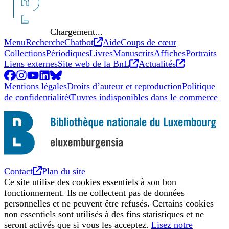
Chargement...
Nouvel onglet
Menu
Recherche
Chatbot
Aide
Coups de cœur
Collections
Périodiques
Livres
Manuscrits
Affiches
Portraits
Nouvel onglet
Nouvel ong
Liens externes
Site web de la BnL
Actualités
Facebook
Nouvel onglet
Instagram
Nouvel onglet
YouTube
Nouvel onglet
LinkedIn
Nouvel onglet
BlueSky
Nouvel onglet
Mentions légales
Droits d’auteur et reproduction
Politique
de confidentialité
Œuvres indisponibles dans le commerce
Nouvel onglet
Contact
Plan du site
Ce site utilise des cookies essentiels à son bon
fonctionnement. Ils ne collectent pas de données
personnelles et ne peuvent être refusés. Certains cookies
non essentiels sont utilisés à des fins statistiques et ne
seront activés que si vous les acceptez.
Lisez notre