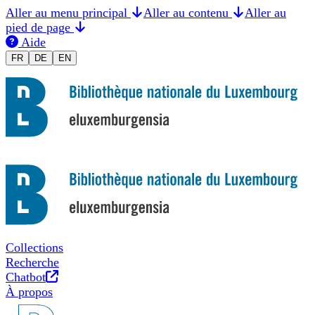
Aller au menu principal
Aller au contenu
Aller au
pied de page
Aide
Changer la langue en Français
Sprache auf Deutsch ändern
Switch to English
FR
DE
EN
Collections
Recherche
Nouvel onglet
Chatbot
À propos