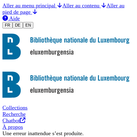
Aller au menu principal
Aller au contenu
Aller au
pied de page
Aide
Changer la langue en Français
Sprache auf Deutsch ändern
Switch to English
FR
DE
EN
Collections
Recherche
Nouvel onglet
Chatbot
À propos
Une erreur inattendue s’est produite.