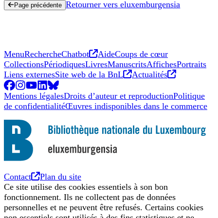
Retourner vers eluxemburgensia
Page précédente
Nouvel onglet
Menu
Recherche
Chatbot
Aide
Coups de cœur
Collections
Périodiques
Livres
Manuscrits
Affiches
Portraits
Nouvel onglet
Nouvel ong
Liens externes
Site web de la BnL
Actualités
Facebook
Nouvel onglet
Instagram
Nouvel onglet
YouTube
Nouvel onglet
LinkedIn
Nouvel onglet
BlueSky
Nouvel onglet
Mentions légales
Droits d’auteur et reproduction
Politique
de confidentialité
Œuvres indisponibles dans le commerce
Nouvel onglet
Contact
Plan du site
Ce site utilise des cookies essentiels à son bon
fonctionnement. Ils ne collectent pas de données
personnelles et ne peuvent être refusés. Certains cookies
non essentiels sont utilisés à des fins statistiques et ne