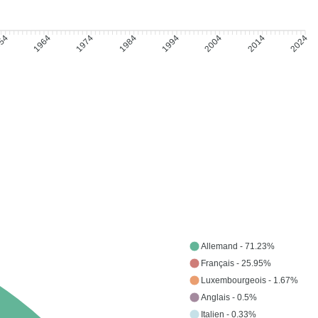
54
1974
1984
2004
2014
1964
1994
2024
Allemand - 71.23%
Français - 25.95%
Luxembourgeois - 1.67%
Anglais - 0.5%
Italien - 0.33%