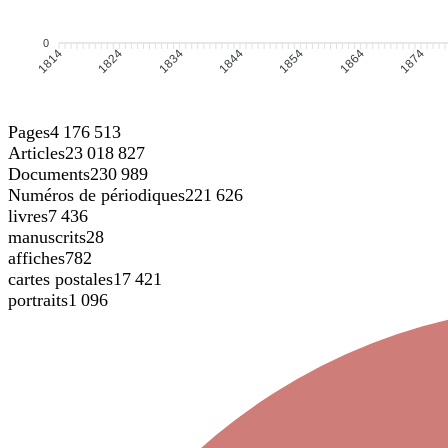
0
1824
1834
1854
1864
1814
1844
1874
Pages
4 176 513
Articles
23 018 827
Documents
230 989
Numéros de périodiques
221 626
livres
7 436
manuscrits
28
affiches
782
cartes postales
17 421
portraits
1 096