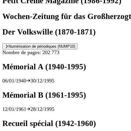
Petit Crème Magazine (1986-1992)
Wochen-Zeitung für das Großherzog
Der Volkswille (1870-1871)
Numérisation de périodiques (NUMP10)
Nombre de pages: 202 773
Mémorial A (1940-1995)
De
À
06/01/1940
30/12/1995
Mémorial B (1961-1995)
De
À
12/01/1961
28/12/1995
Recueil spécial (1942-1960)