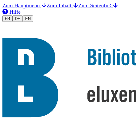
Zum Hauptmenü
Zum Inhalt
Zum Seitenfuß
Hilfe
Changer la langue en Français
Sprache auf Deutsch umstellen
Switch to English
FR
DE
EN