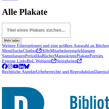
Alle Plakate
Titel eines Plakats suchen...
Mehr laden
Weitere Filteroptionen und eine größere Auswahl an Büchern
Neues Tab
Menü
Suche
Chatbot
Hilfe
Mitarbeiterempfehlungen
Sammlungen
Periodika
Bücher
Manuskripte
Plakate
Porträts
Neues Tab
Neues Tab
Externe Links
BnL Webseite
Neuigkeiten
Facebook
Neues Tab
Instagram
Neues Tab
YouTube
Neues Tab
LinkedIn
Neues Tab
BlueSky
Neues Tab
Rechtliche Aspekte
Urheberrechte und Reproduktion
Datensc