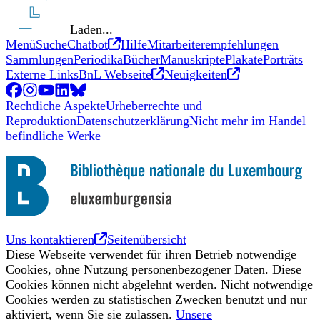
Laden...
Neues Tab
Menü
Suche
Chatbot
Hilfe
Mitarbeiterempfehlungen
Sammlungen
Periodika
Bücher
Manuskripte
Plakate
Porträts
Neues Tab
Neues Tab
Externe Links
BnL Webseite
Neuigkeiten
Facebook
Neues Tab
Instagram
Neues Tab
YouTube
Neues Tab
LinkedIn
Neues Tab
BlueSky
Neues Tab
Rechtliche Aspekte
Urheberrechte und
Reproduktion
Datenschutzerklärung
Nicht mehr im Handel
befindliche Werke
Neues Tab
Uns kontaktieren
Seitenübersicht
Diese Webseite verwendet für ihren Betrieb notwendige
Cookies, ohne Nutzung personenbezogener Daten. Diese
Cookies können nicht abgelehnt werden. Nicht notwendige
Cookies werden zu statistischen Zwecken benutzt und nur
aktiviert, wenn Sie sie zulassen.
Unsere