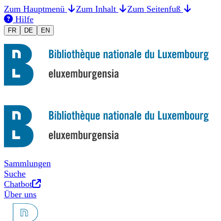
Zum Hauptmenü
Zum Inhalt
Zum Seitenfuß
Hilfe
Changer la langue en Français
Sprache auf Deutsch umstellen
Switch to English
FR
DE
EN
Sammlungen
Suche
Neues Tab
Chatbot
Über uns